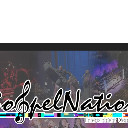
Online
Sunday Service
GospelNation
Mind Rene