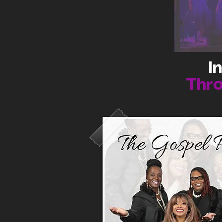
I
Thro