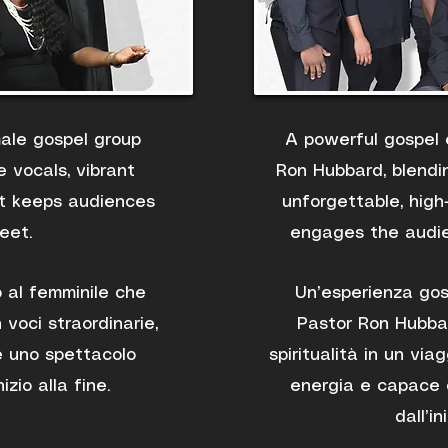
male gospel group
A powerful gospel 
 vocals, vibrant
Ron Hubbard, blendin
t keeps audiences
unforgettable, high
eet.
engages the audien
 al femminile che
Un’esperienza go
 voci straordinarie,
Pastor Ron Hubba
e uno spettacolo
spiritualità in un viag
izio alla fine.
energia e capace d
dall’in