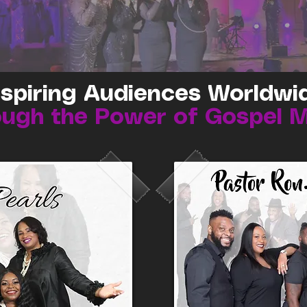
nspiring Audiences Worldwi
ugh the Power of Gospel 