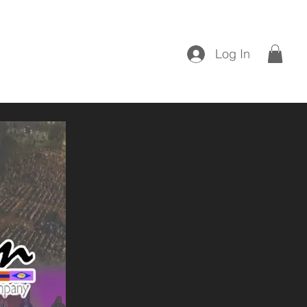
Donate
Log In
wal Library