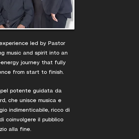
experience led by Pastor
g music and spirit into an
-energy journey that fully
ce from start to finish.
spel potente guidata da
rd, che unisce musica e
gio indimenticabile, ricco di
i coinvolgere il pubblico
izio alla fine.