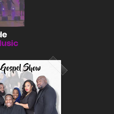
de
Music